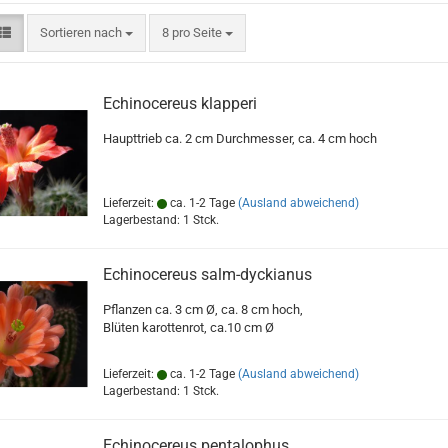
Sortieren nach
pro Seite
Sortieren nach
8 pro Seite
Echinocereus klapperi
Haupttrieb ca. 2 cm Durchmesser, ca. 4 cm hoch
Lieferzeit:
ca. 1-2 Tage
(Ausland abweichend)
Lagerbestand: 1 Stck.
Echinocereus salm-dyckianus
Pflanzen ca. 3 cm Ø, ca. 8 cm hoch,
Blüten karottenrot, ca.10 cm Ø
Lieferzeit:
ca. 1-2 Tage
(Ausland abweichend)
Lagerbestand: 1 Stck.
Echinocereus pentalophus