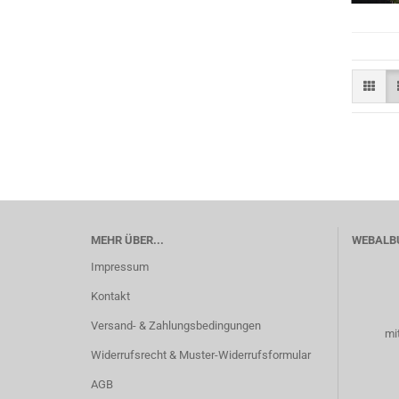
MEHR ÜBER...
WEBALB
Impressum
Kontakt
Versand- & Zahlungsbedingungen
mi
Widerrufsrecht & Muster-Widerrufsformular
AGB