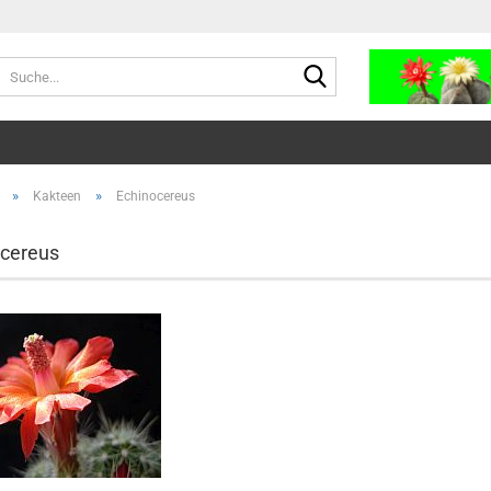
Suche...
»
»
Kakteen
Echinocereus
cereus