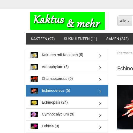
Alle
KAKTEEN (97)
SUKKULENTEN (11)
SAMEN (242)
Startseite
Kakteen mit Knospen (5)
Astrophytum (5)
Echino
Chamaecereus (9)
Echinocereus (5)
Echinopsis (24)
Gymnocalycium (3)
Lobivia (3)