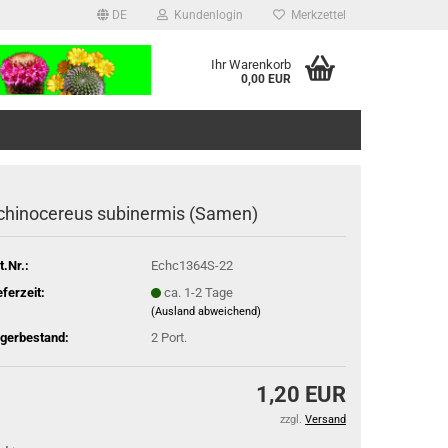
DE
Kundenlogin
Merkzettel
Ihr Warenkorb
0,00 EUR
chinocereus subinermis (Samen)
t.Nr.:
Echc1364S-22
eferzeit:
ca. 1-2 Tage
(Ausland abweichend)
gerbestand:
2
Port.
1,20 EUR
zzgl.
Versand