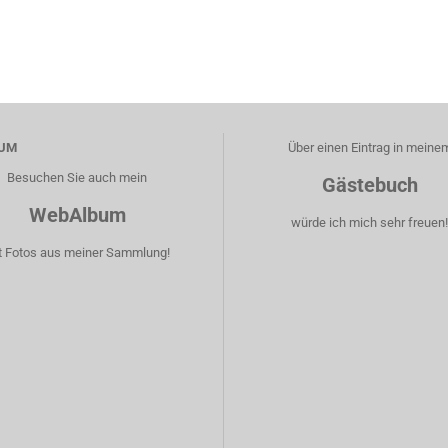
UM
Über einen Eintrag in meine
Besuchen Sie auch mein
Gästebuch
WebAlbum
würde ich mich sehr freuen
t Fotos aus meiner Sammlung!