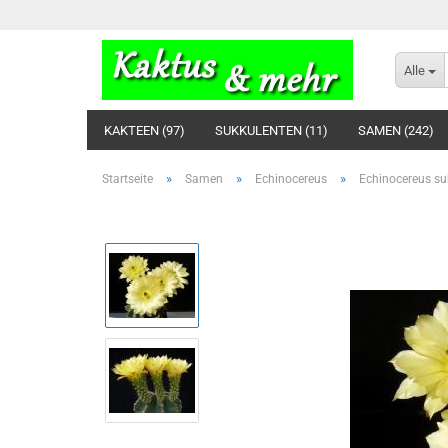
Alle
KAKTEEN (97)
SUKKULENTEN (11)
SAMEN (242)
»
»
»
Startseite
Samen
Echinocereus
Echinocereus s