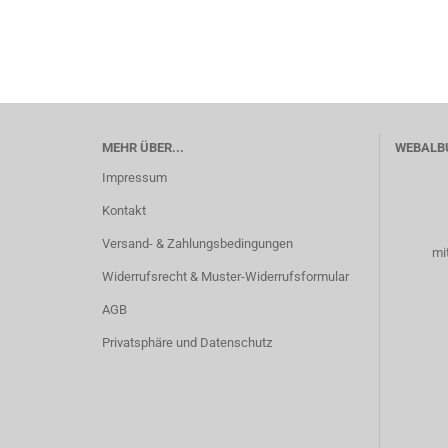
MEHR ÜBER...
WEBALB
Impressum
Kontakt
Versand- & Zahlungsbedingungen
mi
Widerrufsrecht & Muster-Widerrufsformular
AGB
Privatsphäre und Datenschutz