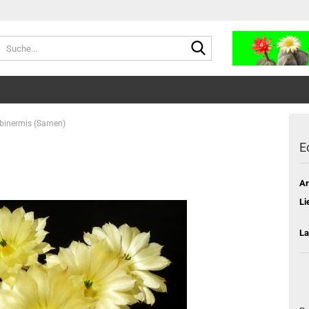
Suche...
ubinermis (Samen)
E
Ar
Li
La