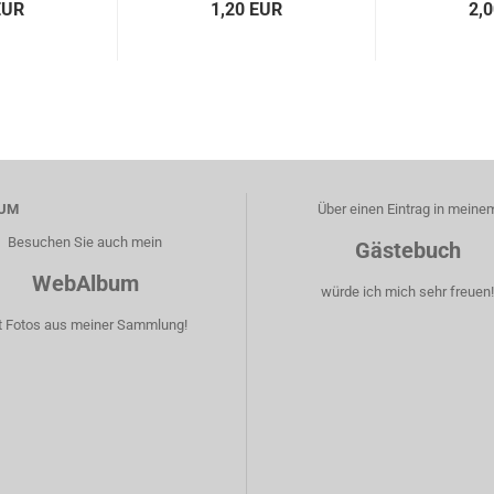
EUR
1,20 EUR
2,
UM
Über einen Eintrag in meine
Besuchen Sie auch mein
Gästebuch
WebAlbum
würde ich mich sehr freuen
t Fotos aus meiner Sammlung!