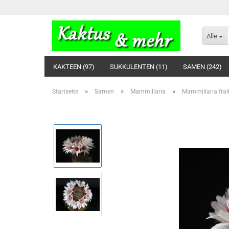
Alle
KAKTEEN (97)
SUKKULENTEN (11)
SAMEN (242)
»
»
»
Startseite
Samen
Mammillaria
Mammillaria fra