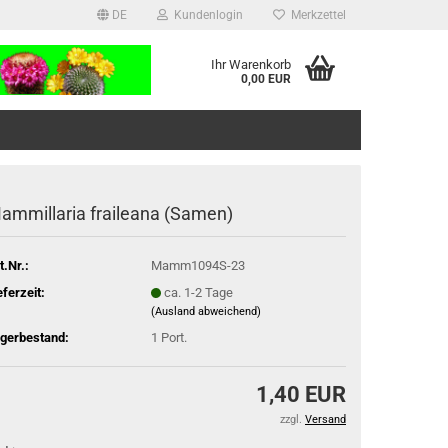
DE
Kundenlogin
Merkzettel
Ihr Warenkorb
0,00 EUR
ammillaria fraileana (Samen)
t.Nr.:
Mamm1094S-23
eferzeit:
ca. 1-2 Tage
(Ausland abweichend)
gerbestand:
1
Port.
1,40 EUR
zzgl.
Versand