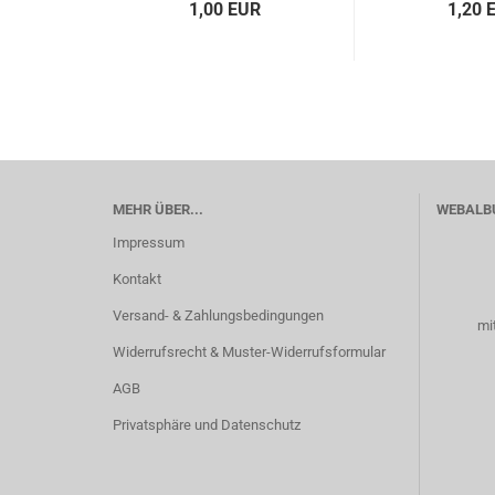
1,00 EUR
1,20 
MEHR ÜBER...
WEBALB
Impressum
Kontakt
Versand- & Zahlungsbedingungen
mi
Widerrufsrecht & Muster-Widerrufsformular
AGB
Privatsphäre und Datenschutz