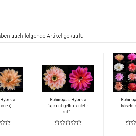
aben auch folgende Artikel gekauft:
 Hybride
Echinopsis Hybride
Echinop
Samen)...
"apricot-gelb x violett-
Mischu
rot"...