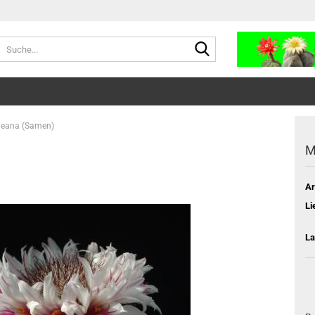
Suche...
ileana (Samen)
M
Ar
Li
La