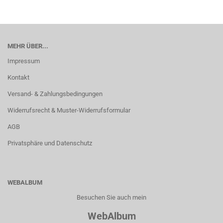
MEHR ÜBER...
Impressum
Kontakt
Versand- & Zahlungsbedingungen
Widerrufsrecht & Muster-Widerrufsformular
AGB
Privatsphäre und Datenschutz
WEBALBUM
Besuchen Sie auch mein
WebAlbum