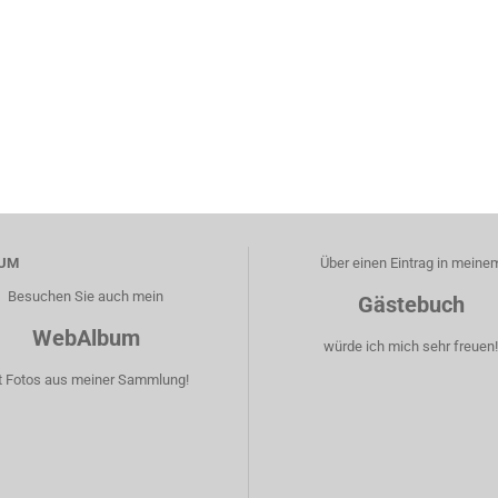
UM
Über einen Eintrag in meine
Besuchen Sie auch mein
Gästebuch
WebAlbum
würde ich mich sehr freuen
t Fotos aus meiner Sammlung!