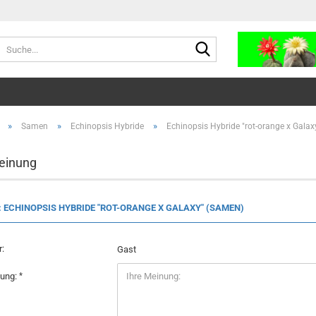
Suche...
»
»
»
Samen
Echinopsis Hybride
Echinopsis Hybride "rot-orange x Gala
einung
: ECHINOPSIS HYBRIDE "ROT-ORANGE X GALAXY" (SAMEN)
:
Gast
nung: