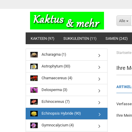
Alle
KAKTEEN (97)
SUKKULENTEN (11)
SAMEN (242)
Startseite
Acharagma (1)
Astrophytum (30)
Ihre M
Chamaecereus (4)
ARTIKEL
Delosperma (3)
Echinocereus (7)
Verfasser
Echinopsis Hybride (90)
Ihre Mei
Gymnocalycium (4)