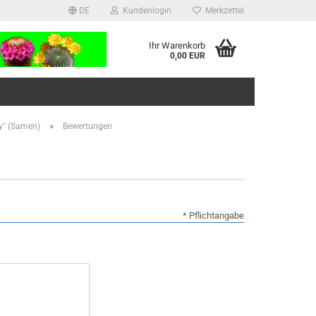
DE
Kundenlogin
Merkzettel
Ihr Warenkorb
0,00 EUR
»
xy" (Samen)
Bewertungen
* Pflichtangabe