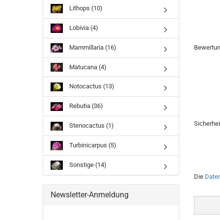
Lithops (10)
Lobivia (4)
Mammillaria (16)
Bewertu
Matucana (4)
Notocactus (13)
Rebutia (36)
Sicherhe
Stenocactus (1)
Turbinicarpus (5)
Sonstige (14)
Die
Date
Newsletter-Anmeldung